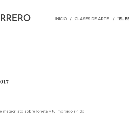
ERRERO
INICIO
CLASES DE ARTE
"EL 
2017
 metacrilato sobre loneta y tul mórbido rígido