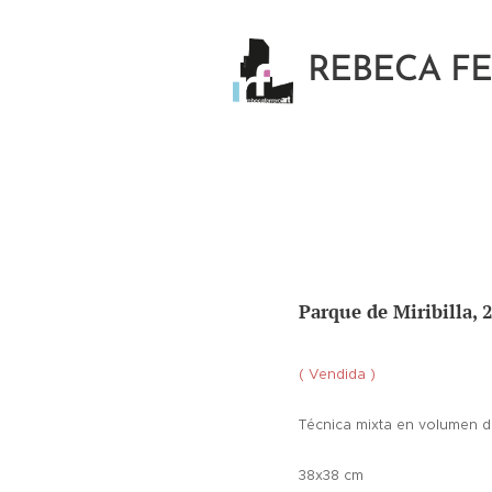
REBECA F
Parque de Miribilla, 
( Vendida )
Técnica mixta en volumen de
38x38 cm